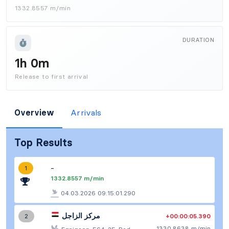
1332.8557 m/min
DURATION
1h 0m
Release to first arrival
Overview
Arrivals
Top Results
-
1
1332.8557 m/min
04.03.2026 09:15:01.290
مركز الزاجل
+00:00:05.390
2
1330.8638 m/min