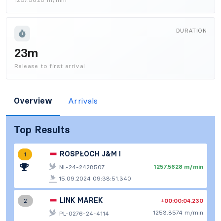
DURATION
23m
Release to first arrival
Overview
Arrivals
Top Results
ROSPŁOCH J&M I
1
1257.5628 m/min
NL-24-2428507
15.09.2024 09:38:51.340
LINK MAREK
+00:00:04.230
2
1253.8574 m/min
PL-0276-24-4114