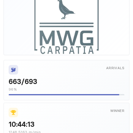
ARRIVALS
663/693
96%
WINNER
10:44:13
1248.5163 m/min