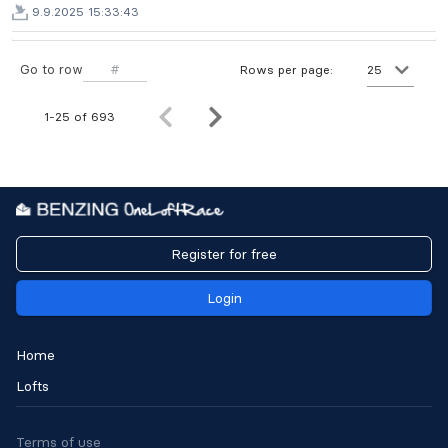
9.9.2025 15:33:43
Go to row
Rows per page:
25
1-25 of 693
Register for free
Login
Home
Lofts
Terms of use