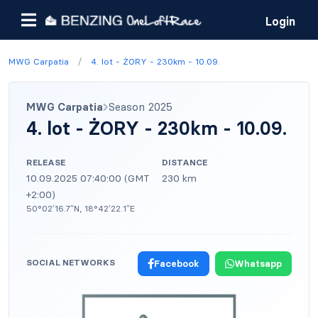
Login
/
MWG Carpatia
4. lot - ŻORY - 230km - 10.09.
MWG Carpatia
Season 2025
4. lot - ŻORY - 230km - 10.09.
RELEASE
DISTANCE
10.09.2025 07:40:00 (GMT
230 km
+2:00)
50°02′16.7″N, 18°42′22.1″E
SOCIAL NETWORKS
Facebook
Whatsapp